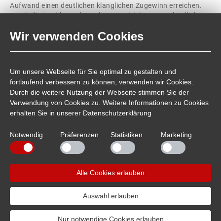
Aufwand einen deutlichen klanglichen Zugewinn erreichen.
Durch die in Höhe und Durchmesser leicht unterschiedlichen
Einzelnoppen ist stabiler Stand dabei garantiert, selbst auf
Wir verwenden Cookies
leicht unebenen Standflächen. Selbstklebend 4er-Set.
Technische Daten:
Um unsere Webseite für Sie optimal zu gestalten und
Höhe:
10 mm
fortlaufend verbessern zu können, verwenden wir Cookies.
Durchmesser:
Ø53 mm
Durch die weitere Nutzung der Webseite stimmen Sie der
Verwendung von Cookies zu. Weitere Informationen zu Cookies
Max. Traglast:
Set 22-25 kg
erhalten Sie in unserer
Datenschutzerklärung
Notwendig
Präferenzen
Statistiken
Marketing
Artikelnummer:
207469
PDF Hinweis für Recycling
Alle Cookies erlauben
Auswahl erlauben
07229/1829-0
info
sintron.de
Nur notwendige Cookies erlauben