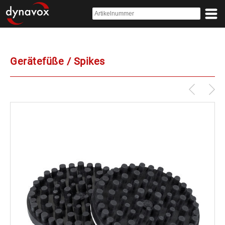
Gerätefüße / Spikes