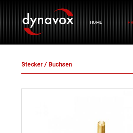
HOME
P
Stecker / Buchsen
weiter zu: Cinchkupplungen