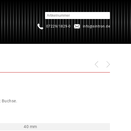
07229/1829-0
info
sintron.de
x Buchse.
40 mm