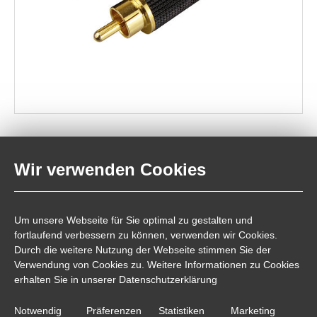
Cinchstecker
Wir verwenden Cookies
Cinchsteckerset mit vergoldeten Kontakten und Knickschutz
Technische Daten:
Um unsere Webseite für Sie optimal zu gestalten und
Maß ohne Knickschutz:
ca. 50 x 14 mm
fortlaufend verbessern zu können, verwenden wir Cookies.
Für Kabel bis:
Ø 8 mm
Durch die weitere Nutzung der Webseite stimmen Sie der
Verwendung von Cookies zu. Weitere Informationen zu Cookies
Farbe:
schwarz
erhalten Sie in unserer
Datenschutzerklärung
Notwendig
Präferenzen
Statistiken
Marketing