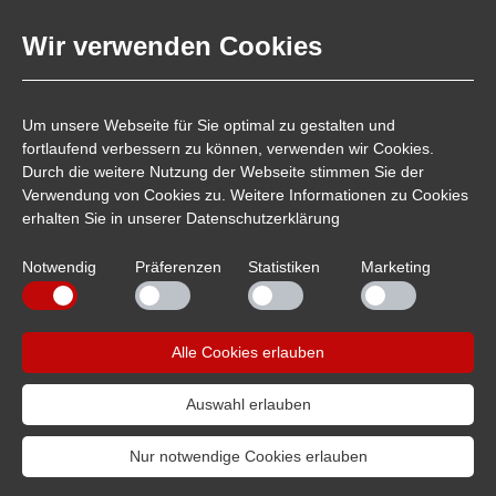
Wir verwenden Cookies
Technische Daten:
Gewinde:
Ø 7,8 x 21 mm
Griffhülse:
Ø 15,5 x 21 mm
Um unsere Webseite für Sie optimal zu gestalten und
Kabeldurchmesser:
max. 5 mm
fortlaufend verbessern zu können, verwenden wir Cookies.
Für Bananenstecker:
4 mm
Durch die weitere Nutzung der Webseite stimmen Sie der
Verwendung von Cookies zu. Weitere Informationen zu Cookies
Lieferumfang:
1 x rot, 1 x weiss
erhalten Sie in unserer
Datenschutzerklärung
Notwendig
Präferenzen
Statistiken
Marketing
Artikelnummer:
206861
PDF Hinweis für Recycling
Alle Cookies erlauben
Auswahl erlauben
07229/1829-0
info
sintron.de
Nur notwendige Cookies erlauben
Copyright 2016 - Sintron Distribution GmbH -
Impressum
-
Datenschutz