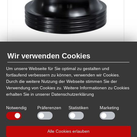
Wir verwenden Cookies
Plattenspieler-Stabilizer PST420 Dynavox Aluminium-
Um unsere Webseite für Sie optimal zu gestalten und
Auflagegewicht für Plattenspieler. Der Stabilizer
fortlaufend verbessern zu können, verwenden wir Cookies.
verteilt das…
Durch die weitere Nutzung der Webseite stimmen Sie der
Verwendung von Cookies zu. Weitere Informationen zu Cookies
erhalten Sie in unserer
Datenschutzerklärung
Notwendig
Präferenzen
Statistiken
Marketing
Suchergebnisse 1 bis 12 von 187
1
2
3
4
5
6
7
8
9
10
nächste
Alle Cookies erlauben