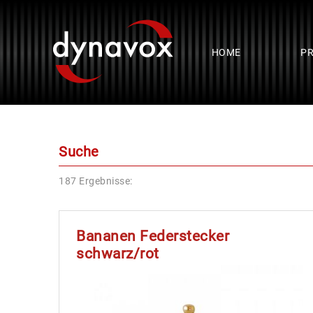
HOME
P
Suche
187 Ergebnisse:
Bananen Federstecker
schwarz/rot