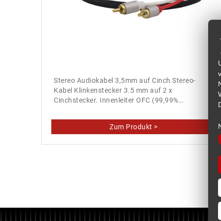
Stereo Audiokabel 3,5mm auf Cinch Stereo-
Kabel Klinkenstecker 3.5 mm auf 2 x
Cinchstecker. Innenleiter OFC (99,99%…