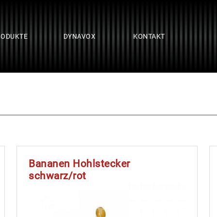
RODUKTE
DYNAVOX
KONTAKT
Bananen Hohlstecker
schwarz/rot