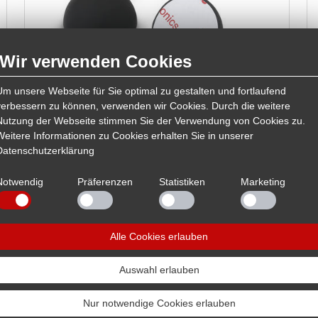
Wir verwenden Cookies
Um unsere Webseite für Sie optimal zu gestalten und fortlaufend
verbessern zu können, verwenden wir Cookies. Durch die weitere
Silikon-Elastomer Dämpfer ED20 4er-Set Mit den
Nutzung der Webseite stimmen Sie der Verwendung von Cookies zu.
Dynavox Silicon-Elastomer Dämpfern erzielen Sie
Weitere Informationen zu Cookies erhalten Sie in unserer
mit einfachen Mitteln…
Datenschutzerklärung
Notwendig
Präferenzen
Statistiken
Marketing
Suchergebnisse 97 bis 108 von 187
Alle Cookies erlauben
vorherige
4
5
6
7
8
9
10
11
12
13
nächste
Auswahl erlauben
Nur notwendige Cookies erlauben