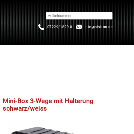
07229/1829-0
info
sintron.de
Mini-Box 3-Wege mit Halterung
schwarz/weiss